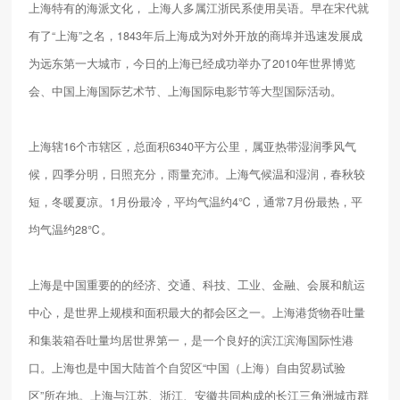
上海特有的海派文化， 上海人多属江浙民系使用吴语。早在宋代就
有了“上海”之名，1843年后上海成为对外开放的商埠并迅速发展成
为远东第一大城市，今日的上海已经成功举办了2010年世界博览
会、中国上海国际艺术节、上海国际电影节等大型国际活动。
上海辖16个市辖区，总面积6340平方公里，属亚热带湿润季风气
候，四季分明，日照充分，雨量充沛。上海气候温和湿润，春秋较
短，冬暖夏凉。1月份最冷，平均气温约4℃，通常7月份最热，平
均气温约28℃。
上海是中国重要的的经济、交通、科技、工业、金融、会展和航运
中心，是世界上规模和面积最大的都会区之一。上海港货物吞吐量
和集装箱吞吐量均居世界第一，是一个良好的滨江滨海国际性港
口。上海也是中国大陆首个自贸区“中国（上海）自由贸易试验
区”所在地。上海与江苏、浙江、安徽共同构成的长江三角洲城市群