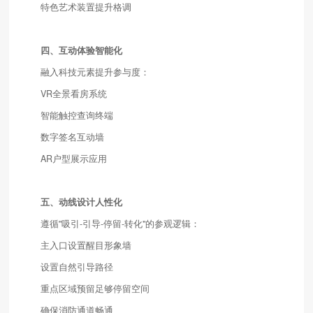
特色艺术装置提升格调
四、互动体验智能化
融入科技元素提升参与度：
VR全景看房系统
智能触控查询终端
数字签名互动墙
AR户型展示应用
五、动线设计人性化
遵循"吸引-引导-停留-转化"的参观逻辑：
主入口设置醒目形象墙
设置自然引导路径
重点区域预留足够停留空间
确保消防通道畅通