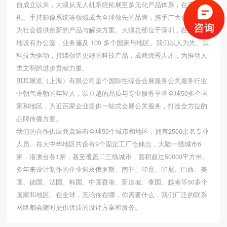
自成立以来，大疆从无人机系统拓展至多元化产品体系，在无人
机、手持影像系统等领域成为全球领先的品牌，携手广大合作伙伴
为社会提供创新的产品与解决方案。大疆总部位于深圳，在全球多
地设有办公室，业务遍及 100 多个国家与地区。我们以人为先、以
科技为驱动，持续创造更好的科技产品，成就优秀人才，为推动人
类文明的进步贡献力量。
贝耳展览（上海）有限公司是个国际性综合会展服务公关服务行业
中朝气蓬勃的年轻人，以卓越的品质与专业服务享誉全球50多个国
家和地区，为近百家企业提供一站式会展公关服务，打造全方位的
品牌传播方案。
我们的合作供应商点遍布全球50个城市和地区，拥有2500余名专业
人员。在大中华地区共设有9个固定工厂仓储点，大陆一线城市6
家，港澳台各1家，甚至覆盖二三线城市，面积超过50000平方米。
多年来设计制作的企业遍及俄罗斯、南非、印度、印尼、巴西、美
国、德国、法国、韩国、中国香港、新加坡、泰国、越南等50多个
国家和地区。在全球，无论你在哪，你需要什么，我们广泛的联系
网络都会随时提供优质的设计方案和服务。